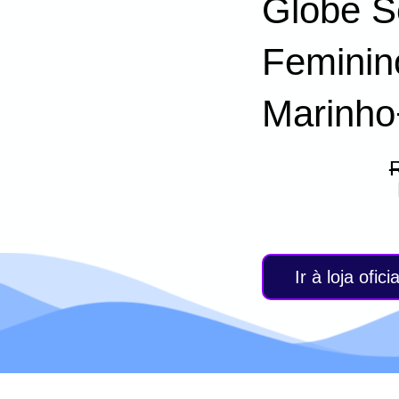
Globe S
Feminin
Marinho
Ir à loja oficia