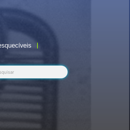
esquecíveis
r
uisar