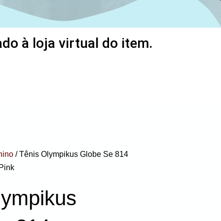
o à loja virtual do item.
nino
/ Tênis Olympikus Globe Se 814
Pink
lympikus