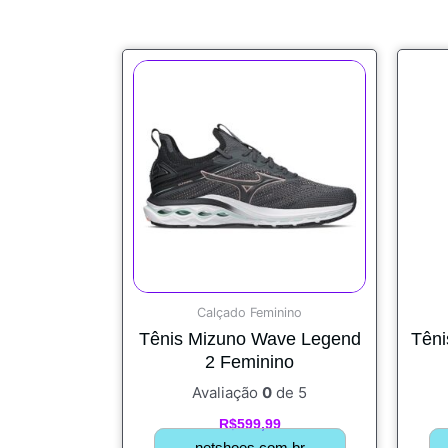
Calçado Feminino
Tênis Mizuno Wave Legend
Têni
2 Feminino
Avaliação
0
de 5
R$
599,99
netshoes.com.br