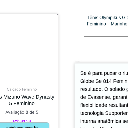
Tênis Olympikus Gl
Feminino – Marinho
Descrição
Avaliações (0)
Se é para puxar o ri
Globe Se 814 Femini
resultado. O solado
Calçado Feminino
s Mizuno Wave Dynasty
de Evasense, garant
5 Feminino
flexibilidade resulta
Avaliação
0
de 5
tecnologia Supporter
interna anatômica s
R$
399,99
netshoes.com.br