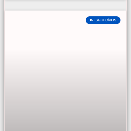
INESQUECÍVEIS