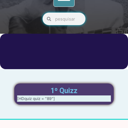
Pesquisar
Pesquisar
1º Quizz
[HDquiz quiz = "89"]