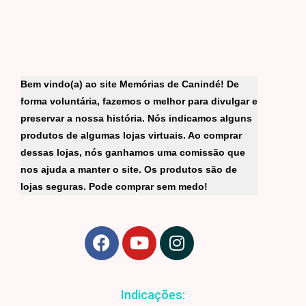
Bem vindo(a) ao site Memórias de Canindé! De
forma voluntária, fazemos o melhor para divulgar e
preservar a nossa história. Nós indicamos alguns
produtos de algumas lojas virtuais. Ao comprar
dessas lojas, nós ganhamos uma comissão que
nos ajuda a manter o site. Os produtos são de
lojas seguras. Pode comprar sem medo!
F
Y
I
a
o
n
c
u
s
e
t
t
Indicações:
b
u
a