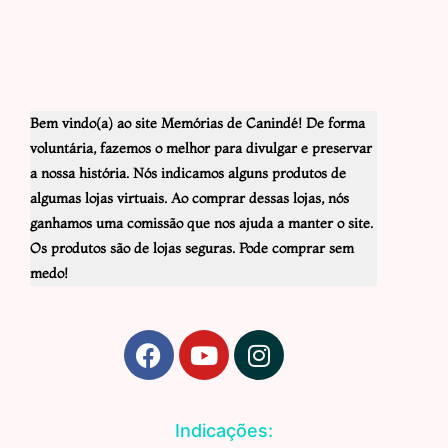
Bem vindo(a) ao site Memórias de Canindé! De forma
voluntária, fazemos o melhor para divulgar e preservar
a nossa história. Nós indicamos alguns produtos de
algumas lojas virtuais. Ao comprar dessas lojas, nós
ganhamos uma comissão que nos ajuda a manter o site.
Os produtos são de lojas seguras. Pode comprar sem
medo!
F
Y
I
a
o
n
c
u
s
e
t
t
Indicações:
b
u
a