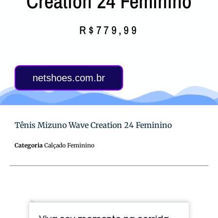
Creation 24 Feminino
R$
779,99
netshoes.com.br
Tênis Mizuno Wave Creation 24 Feminino
Categoria
Calçado Feminino
Descrição
Avaliações (0)