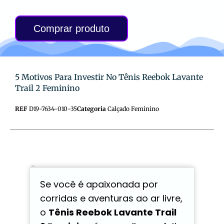
Comprar produto
5 Motivos Para Investir No Tênis Reebok Lavante
Trail 2 Feminino
REF
D19-7634-010-35
Categoria
Calçado Feminino
Descrição
Avaliações (0)
Se você é apaixonada por
corridas e aventuras ao ar livre,
o
Tênis Reebok Lavante Trail