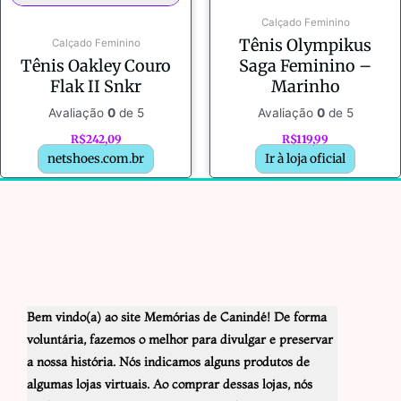
Calçado Feminino
Tênis Olympikus
Calçado Feminino
Tênis Oakley Couro
Saga Feminino –
Flak II Snkr
Marinho
Avaliação
0
de 5
Avaliação
0
de 5
R$
242,09
R$
119,99
netshoes.com.br
Ir à loja oficial
Bem vindo(a) ao site Memórias de Canindé! De forma
voluntária, fazemos o melhor para divulgar e preservar
a nossa história. Nós indicamos alguns produtos de
algumas lojas virtuais. Ao comprar dessas lojas, nós