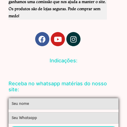
ganhamos uma comissão que nos ajuda a manter o site.
Os produtos são de lojas seguras. Pode comprar sem
medo!
F
Y
I
a
o
n
c
u
s
e
t
t
Indicações:
b
u
a
o
b
g
o
e
r
Receba no whatsapp matérias do nosso
k
a
site:
m
Nome
Whatsapp