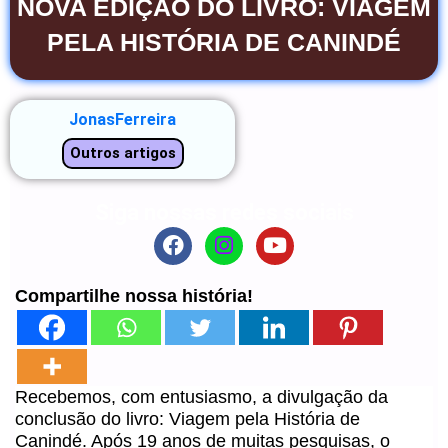
NOVA EDIÇÃO DO LIVRO: VIAGEM
PELA HISTÓRIA DE CANINDÉ
JonasFerreira
Outros artigos
Siga nossas redes sociais
F
I
Y
a
n
o
c
s
u
Compartilhe nossa história!
e
t
t
b
a
u
o
g
b
o
r
e
k
a
Recebemos, com entusiasmo, a divulgação da
m
conclusão do livro: Viagem pela História de
Canindé. Após 19 anos de muitas pesquisas, o