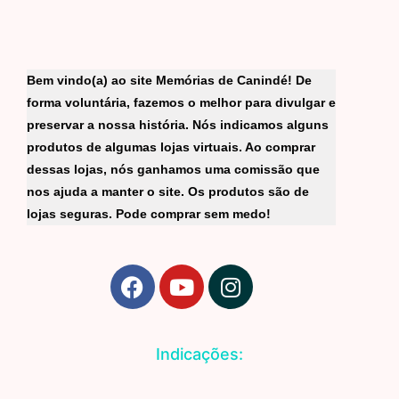
Bem vindo(a) ao site Memórias de Canindé! De
forma voluntária, fazemos o melhor para divulgar e
preservar a nossa história. Nós indicamos alguns
produtos de algumas lojas virtuais. Ao comprar
dessas lojas, nós ganhamos uma comissão que
nos ajuda a manter o site. Os produtos são de
lojas seguras. Pode comprar sem medo!
F
Y
I
a
o
n
c
u
s
e
t
t
Indicações:
b
u
a
o
b
g