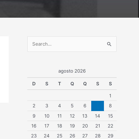
P
e
s
agosto 2026
q
u
D
S
T
Q
Q
S
S
i
1
s
2
3
4
5
6
7
8
a
9
10
11
12
13
14
15
r
16
17
18
19
20
21
22
p
23
24
25
26
27
28
29
o