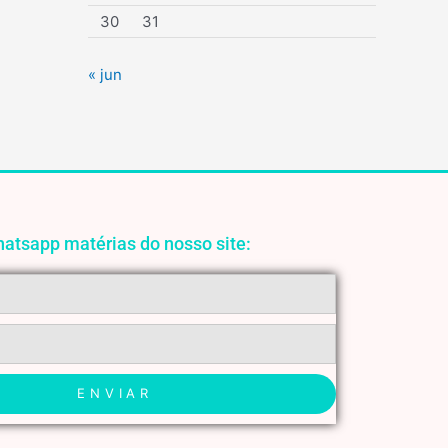
30
31
r
:
« jun
atsapp matérias do nosso site:
ENVIAR