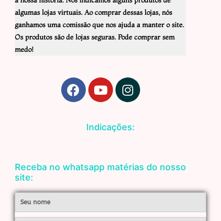
algumas lojas virtuais. Ao comprar dessas lojas, nós
ganhamos uma comissão que nos ajuda a manter o site.
Os produtos são de lojas seguras. Pode comprar sem
medo!
F
Y
I
a
o
n
c
u
s
e
t
t
Indicações:
b
u
a
o
b
g
o
e
r
Receba no whatsapp matérias do nosso
k
a
site:
m
Nome