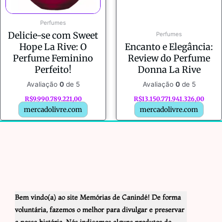
Perfumes
Delicie-se com Sweet
Perfumes
Hope La Rive: O
Encanto e Elegância:
Perfume Feminino
Review do Perfume
Perfeito!
Donna La Rive
Avaliação
0
de 5
Avaliação
0
de 5
R$
9.990.789.221,00
R$
13.150.771.941.326,00
mercadolivre.com
mercadolivre.com
Bem vindo(a) ao site Memórias de Canindé! De forma
voluntária, fazemos o melhor para divulgar e preservar
a nossa história. Nós indicamos alguns produtos de