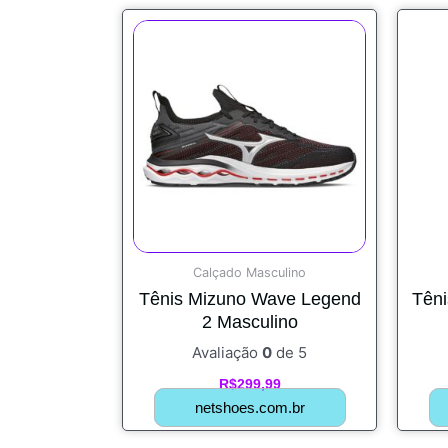
Calçado Masculino
Tênis Mizuno Wave Legend
Têni
2 Masculino
Avaliação
0
de 5
R$
299,99
netshoes.com.br