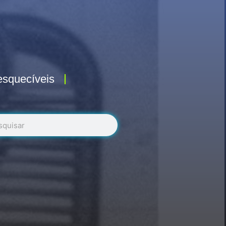
esquecíveis
r
uisar