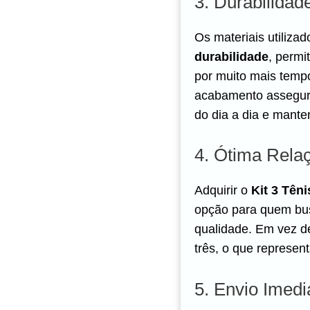
3. Durabilidad
Os materiais utiliza
durabilidade
, permi
por muito mais tempo
acabamento assegura
do dia a dia e mant
4. Ótima Rela
Adquirir o
Kit 3 Tên
opção para quem bu
qualidade. Em vez d
três, o que represen
5. Envio Imedi