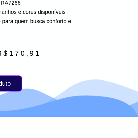
IRA7266
manhos e cores disponíveis
 para quem busca conforto e
R$
170,91
duto