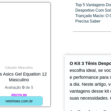
Top 5 Vantagens Do 
Desportivo Com So
Trançado Macio: O 
Precisa Saber
Descrição
Avaliações (0)
O Kit 3 Tênis Desp
Calçado Masculino
escolha ideal, se voc
s Asics Gel Equation 12
e performance para s
Masculino
a dia. Neste artigo, 
Avaliação
0
de 5
vantagens desse kit
R$
229,99
suas necessidades. C
netshoes.com.br