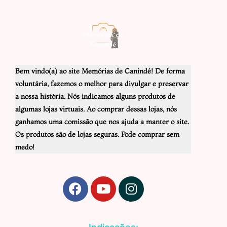
Bem vindo(a) ao site Memórias de Canindé! De forma
voluntária, fazemos o melhor para divulgar e preservar
a nossa história. Nós indicamos alguns produtos de
algumas lojas virtuais. Ao comprar dessas lojas, nós
ganhamos uma comissão que nos ajuda a manter o site.
Os produtos são de lojas seguras. Pode comprar sem
medo!
F
Y
I
a
o
n
c
u
s
e
t
t