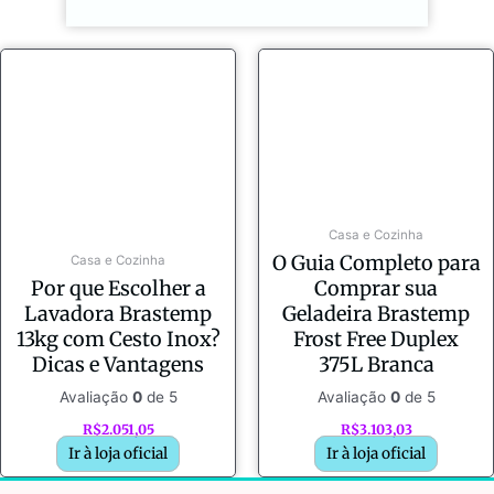
Casa e Cozinha
O Guia Completo para
Casa e Cozinha
Por que Escolher a
Comprar sua
Lavadora Brastemp
Geladeira Brastemp
13kg com Cesto Inox?
Frost Free Duplex
Dicas e Vantagens
375L Branca
Avaliação
0
de 5
Avaliação
0
de 5
R$
2.051,05
R$
3.103,03
Ir à loja oficial
Ir à loja oficial