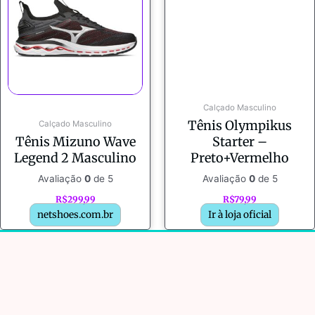
Calçado Masculino
Tênis Olympikus
Calçado Masculino
Tênis Mizuno Wave
Starter –
Legend 2 Masculino
Preto+Vermelho
Avaliação
0
de 5
Avaliação
0
de 5
R$
299,99
R$
79,99
netshoes.com.br
Ir à loja oficial