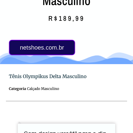
Masculino
R$
189,99
netshoes.com.br
Tênis Olympikus Delta Masculino
Categoria
Calçado Masculino
Descrição
Avaliações (0)