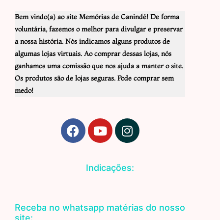
Bem vindo(a) ao site Memórias de Canindé! De forma
voluntária, fazemos o melhor para divulgar e preservar
a nossa história. Nós indicamos alguns produtos de
algumas lojas virtuais. Ao comprar dessas lojas, nós
ganhamos uma comissão que nos ajuda a manter o site.
Os produtos são de lojas seguras. Pode comprar sem
medo!
F
Y
I
a
o
n
c
u
s
e
t
t
Indicações:
b
u
a
o
b
g
o
e
r
Receba no whatsapp matérias do nosso
k
a
site: