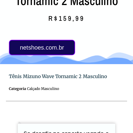
Tornamic 2 Masculino
R$
159,99
netshoes.com.br
Tênis Mizuno Wave Tornamic 2 Masculino
Categoria
Calçado Masculino
Descrição
Avaliações (0)