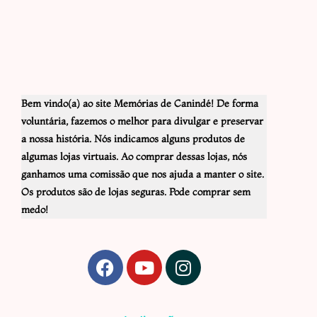
Bem vindo(a) ao site Memórias de Canindé! De forma
voluntária, fazemos o melhor para divulgar e preservar
a nossa história. Nós indicamos alguns produtos de
algumas lojas virtuais. Ao comprar dessas lojas, nós
ganhamos uma comissão que nos ajuda a manter o site.
Os produtos são de lojas seguras. Pode comprar sem
medo!
F
Y
I
a
o
n
c
u
s
e
t
t