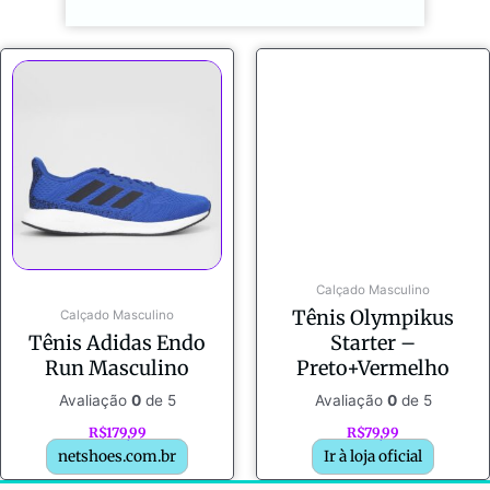
Calçado Masculino
Tênis Olympikus
Calçado Masculino
Tênis Adidas Endo
Starter –
Run Masculino
Preto+Vermelho
Avaliação
0
de 5
Avaliação
0
de 5
R$
179,99
R$
79,99
netshoes.com.br
Ir à loja oficial