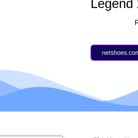
Legend 
netshoes.co