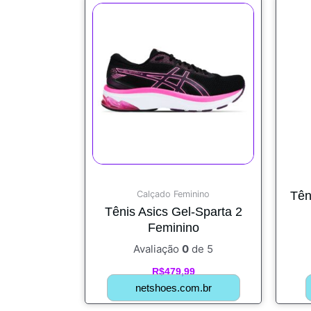
Calçado Feminino
Tên
Tênis Asics Gel-Sparta 2
Feminino
Avaliação
0
de 5
R$
479,99
netshoes.com.br