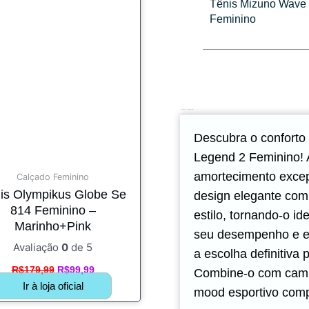
O
O
Tênis Mizuno Wave
preço
preço
Feminino
original
atual
era:
é:
R$179,99.
R$99,99.
Descrição
Avaliações (0)
Descubra o conforto
Legend 2 Feminino! 
amortecimento excep
Calçado Feminino
is Olympikus Globe Se
design elegante com
814 Feminino –
estilo, tornando-o id
Marinho+Pink
seu desempenho e e
Avaliação
0
de 5
a escolha definitiva 
R$
179,99
R$
99,99
Combine-o com cami
Ir à loja oficial
mood esportivo comp