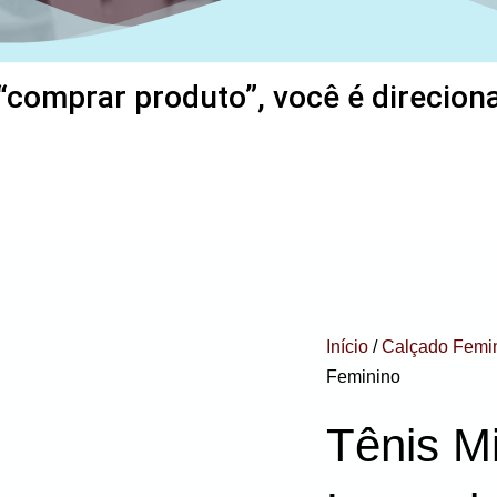
“comprar produto”, você é direcionad
Início
/
Calçado Femi
Feminino
Tênis M