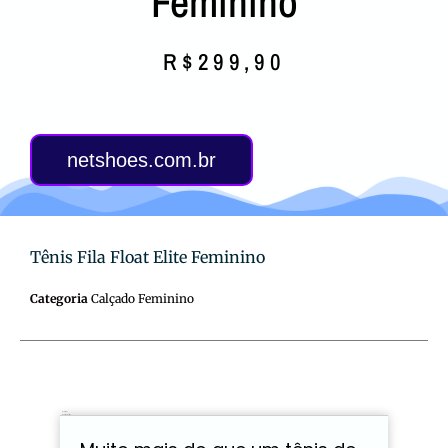
Feminino
R$
299,90
netshoes.com.br
Tênis Fila Float Elite Feminino
Categoria
Calçado Feminino
Descrição
Avaliações (0)