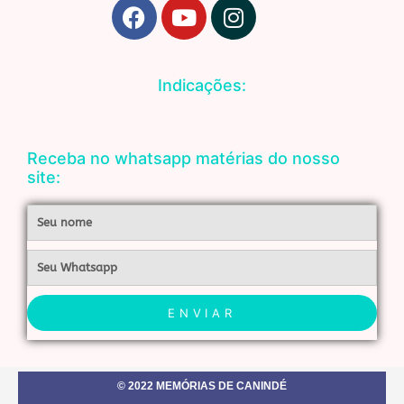
F
Y
I
a
o
n
c
u
s
e
t
t
Indicações:
b
u
a
o
b
g
o
e
r
Receba no whatsapp matérias do nosso
k
a
site:
m
Nome
Whatsapp
ENVIAR
© 2022 MEMÓRIAS DE CANINDÉ