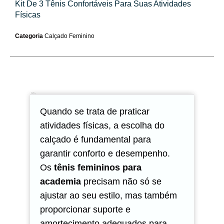
Kit De 3 Tênis Confortáveis Para Suas Atividades
Físicas
Categoria
Calçado Feminino
Descrição
Avaliações (0)
Quando se trata de praticar
atividades físicas, a escolha do
calçado é fundamental para
garantir conforto e desempenho.
Os
tênis femininos para
academia
precisam não só se
ajustar ao seu estilo, mas também
proporcionar suporte e
amortecimento adequados para