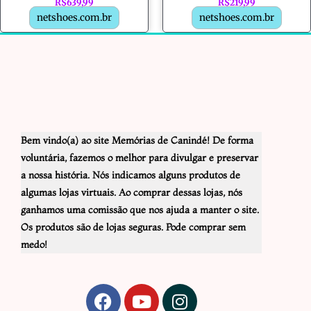
R$
639,99
R$
219,99
netshoes.com.br
netshoes.com.br
Bem vindo(a) ao site Memórias de Canindé! De forma
voluntária, fazemos o melhor para divulgar e preservar
a nossa história. Nós indicamos alguns produtos de
algumas lojas virtuais. Ao comprar dessas lojas, nós
ganhamos uma comissão que nos ajuda a manter o site.
Os produtos são de lojas seguras. Pode comprar sem
medo!
F
Y
I
a
o
n