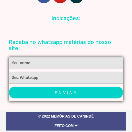
c
u
s
e
t
t
Indicações:
b
u
a
o
b
g
o
e
r
Receba no whatsapp matérias do nosso
k
a
site:
m
Nome
Whatsapp
ENVIAR
© 2022 MEMÓRIAS DE CANINDÉ
FEITO COM ❤