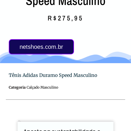
Speed Masculino
R$
275,95
netshoes.com.br
Tênis Adidas Duramo Speed Masculino
Categoria
Calçado Masculino
Descrição
Avaliações (0)