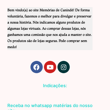
Bem vindo(a) ao site Memórias de Canindé! De forma
voluntária, fazemos o melhor para divulgar e preservar
a nossa história. Nós indicamos alguns produtos de
algumas lojas virtuais. Ao comprar dessas lojas, nós
ganhamos uma comissão que nos ajuda a manter o site.
Os produtos são de lojas seguras. Pode comprar sem
medo!
F
Y
I
a
o
n
c
u
s
e
t
t
Indicações:
b
u
a
o
b
g
o
e
r
Receba no whatsapp matérias do nosso
k
a