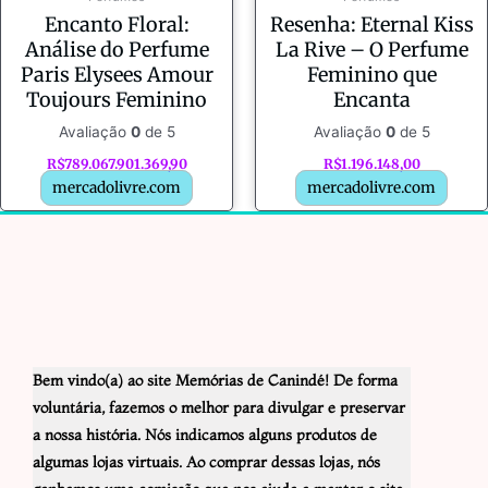
Encanto Floral:
Resenha: Eternal Kiss
Análise do Perfume
La Rive – O Perfume
Paris Elysees Amour
Feminino que
Toujours Feminino
Encanta
Avaliação
0
de 5
Avaliação
0
de 5
R$
789.067.901.369,90
R$
1.196.148,00
mercadolivre.com
mercadolivre.com
Bem vindo(a) ao site Memórias de Canindé! De forma
voluntária, fazemos o melhor para divulgar e preservar
a nossa história. Nós indicamos alguns produtos de
algumas lojas virtuais. Ao comprar dessas lojas, nós