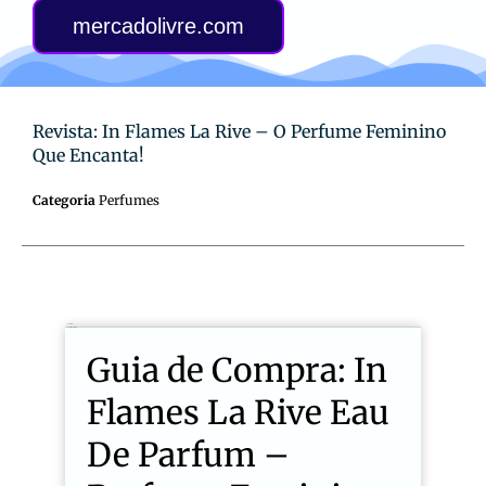
mercadolivre.com
Revista: In Flames La Rive – O Perfume Feminino
Que Encanta!
Categoria
Perfumes
Descrição
Avaliações (0)
Guia de Compra: In
Flames La Rive Eau
De Parfum –