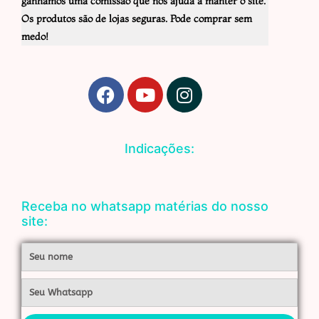
ganhamos uma comissão que nos ajuda a manter o site.
Os produtos são de lojas seguras. Pode comprar sem
medo!
F
Y
I
a
o
n
c
u
s
e
t
t
Indicações:
b
u
a
o
b
g
o
e
r
Receba no whatsapp matérias do nosso
k
a
site:
m
Nome
Whatsapp