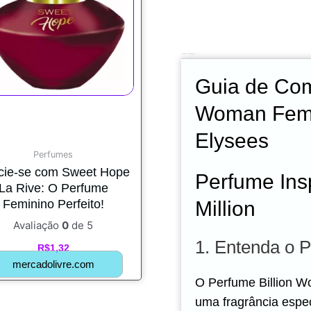
Descrição
Avaliações (0)
Guia de Com
Woman Femi
Elysees
Perfumes
icie-se com Sweet Hope
Perfume Ins
La Rive: O Perfume
Feminino Perfeito!
Million
Avaliação
0
de 5
1. Entenda o P
R$
1,32
mercadolivre.com
O Perfume Billion W
uma fragrância espe