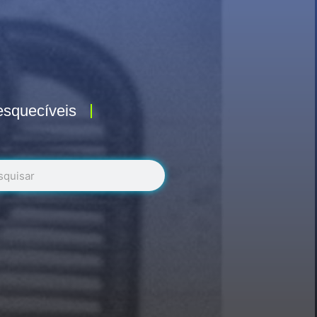
esquecíveis
r
uisar