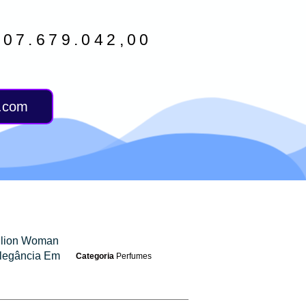
707.679.042,00
e.com
llion Woman
legância Em
Categoria
Perfumes