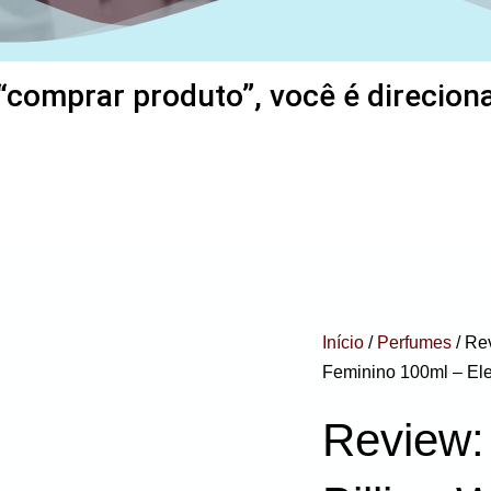
“comprar produto”, você é direcionad
Início
/
Perfumes
/ Re
Feminino 100ml – El
Review: