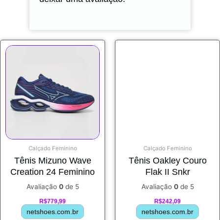
Calçado Feminino
Calçado Feminino
Tênis Mizuno Wave
Tênis Oakley Couro
Creation 24 Feminino
Flak II Snkr
Avaliação
0
de 5
Avaliação
0
de 5
R$
779,99
R$
242,09
netshoes.com.br
netshoes.com.br