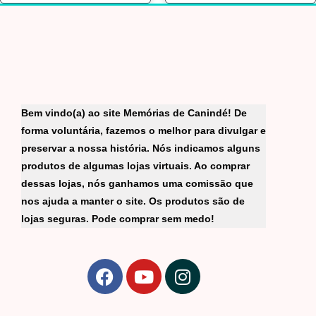
Bem vindo(a) ao site Memórias de Canindé! De
forma voluntária, fazemos o melhor para divulgar e
preservar a nossa história. Nós indicamos alguns
produtos de algumas lojas virtuais. Ao comprar
dessas lojas, nós ganhamos uma comissão que
nos ajuda a manter o site. Os produtos são de
lojas seguras. Pode comprar sem medo!
F
Y
I
a
o
n
c
u
s