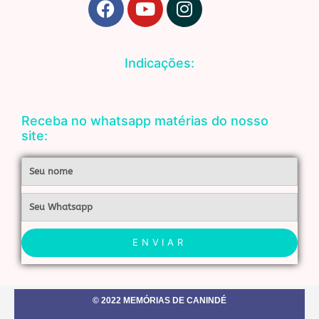
a
o
n
c
u
s
e
t
t
Indicações:
b
u
a
o
b
g
o
e
r
Receba no whatsapp matérias do nosso
k
a
site:
m
Nome
Whatsapp
ENVIAR
© 2022 MEMÓRIAS DE CANINDÉ