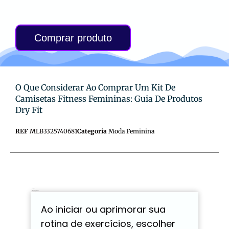
era:
é:
R$59,76.
R$59,17.
Comprar produto
O Que Considerar Ao Comprar Um Kit De
Camisetas Fitness Femininas: Guia De Produtos
Dry Fit
REF
MLB3325740681
Categoria
Moda Feminina
Descrição
Informação adicional
Avaliações (0)
Ao iniciar ou aprimorar sua
rotina de exercícios, escolher