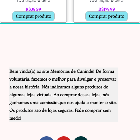
Avaliação
0
de 5
Avaliação
0
de 5
R$
38,99
R$
179,99
Comprar produto
Comprar produto
Bem vindo(a) ao site Memórias de Canindé! De forma
voluntária, fazemos o melhor para divulgar e preservar
a nossa história. Nós indicamos alguns produtos de
algumas lojas virtuais. Ao comprar dessas lojas, nós
ganhamos uma comissão que nos ajuda a manter o site.
Os produtos são de lojas seguras. Pode comprar sem
medo!
F
Y
I