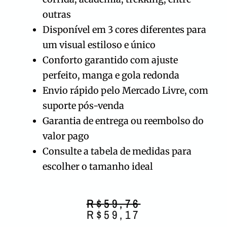
outras
Disponível em 3 cores diferentes para
um visual estiloso e único
Conforto garantido com ajuste
perfeito, manga e gola redonda
Envio rápido pelo Mercado Livre, com
suporte pós-venda
Garantia de entrega ou reembolso do
valor pago
Consulte a tabela de medidas para
escolher o tamanho ideal
O
O
R$
59,76
preço
preço
R$
59,17
original
atual