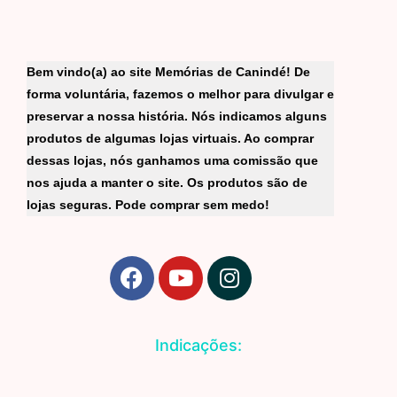
Bem vindo(a) ao site Memórias de Canindé! De
forma voluntária, fazemos o melhor para divulgar e
preservar a nossa história. Nós indicamos alguns
produtos de algumas lojas virtuais. Ao comprar
dessas lojas, nós ganhamos uma comissão que
nos ajuda a manter o site. Os produtos são de
lojas seguras. Pode comprar sem medo!
F
Y
I
a
o
n
c
u
s
e
t
t
Indicações:
b
u
a
o
b
g