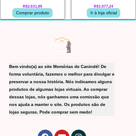
R$
2.631,99
R$
1.077,24
Comprar produto
Ir à loja oficial
Bem vindo(a) ao site Memórias de Canindé! De
forma voluntária, fazemos o melhor para divulgar e
preservar a nossa história. Nós indicamos alguns
produtos de algumas lojas virtuais. Ao comprar
dessas lojas, nós ganhamos uma comissão que
nos ajuda a manter o site. Os produtos são de
lojas seguras. Pode comprar sem medo!
F
Y
I