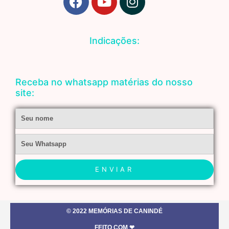
a
o
n
c
u
s
e
t
t
Indicações:
b
u
a
o
b
g
o
e
r
Receba no whatsapp matérias do nosso
k
a
site:
m
Nome
Whatsapp
ENVIAR
© 2022 MEMÓRIAS DE CANINDÉ
FEITO COM ❤