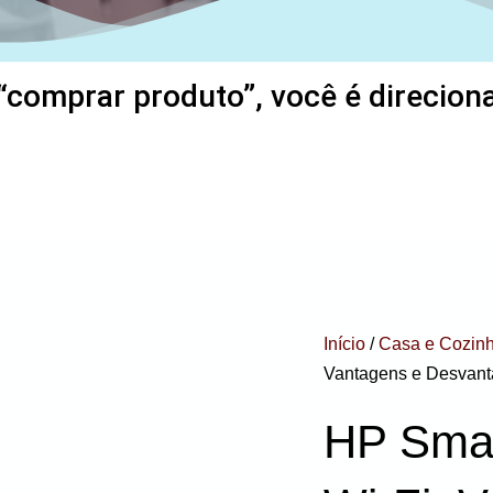
“comprar produto”, você é direcionad
Início
/
Casa e Cozin
Vantagens e Desvan
HP Smar