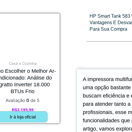
HP Smart Tank 583 
Vantagens E Desva
Para Sua Compra
Casa e Cozinha
Descrição
Avaliações (0)
 Escolher o Melhor Ar-
ndicionado: Análise do
A impressora multifu
gratto Inverter 18.000
uma opção bastante 
BTUs Frio
buscam eficiência 
Avaliação
0
de 5
para atender tanto 
R$
3.195,99
profissionais, esse 
Ir à loja oficial
funcionalidades que p
artigo, vamos explor