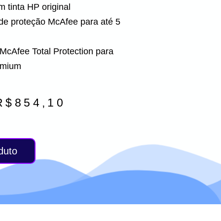
m tinta HP original
 de proteção McAfee para até 5
McAfee Total Protection para
remium
R$
854,10
duto