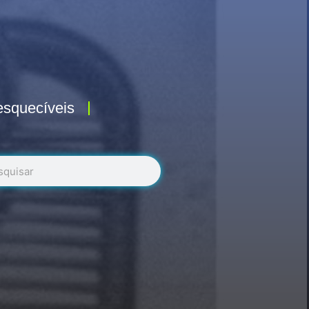
esquecíveis
r
uisar