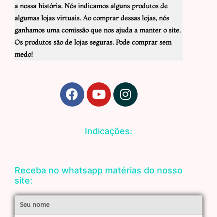
a nossa história. Nós indicamos alguns produtos de
algumas lojas virtuais. Ao comprar dessas lojas, nós
ganhamos uma comissão que nos ajuda a manter o site.
Os produtos são de lojas seguras. Pode comprar sem
medo!
F
Y
I
a
o
n
c
u
s
e
t
t
Indicações:
b
u
a
o
b
g
o
e
r
Receba no whatsapp matérias do nosso
k
a
site:
m
Nome