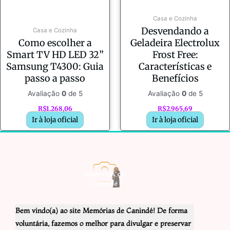
Casa e Cozinha
Desvendando a
Casa e Cozinha
Como escolher a
Geladeira Electrolux
Smart TV HD LED 32”
Frost Free:
Samsung T4300: Guia
Características e
passo a passo
Benefícios
Avaliação
0
de 5
Avaliação
0
de 5
R$
1.268,06
R$
2.965,69
Ir à loja oficial
Ir à loja oficial
Bem vindo(a) ao site Memórias de Canindé! De forma
voluntária, fazemos o melhor para divulgar e preservar