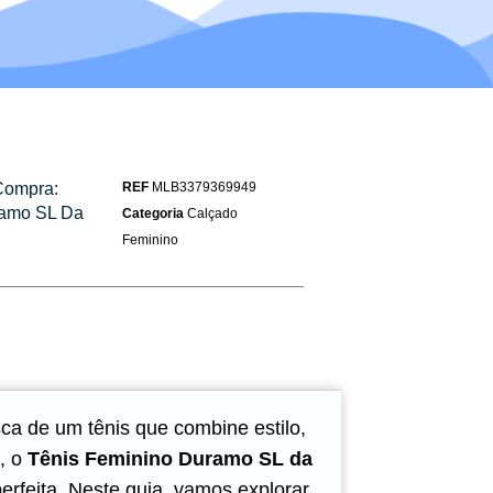
Compra:
REF
MLB3379369949
ramo SL Da
Categoria
Calçado
Feminino
ca de um tênis que combine estilo,
a, o
Tênis Feminino Duramo SL da
erfeita. Neste guia, vamos explorar