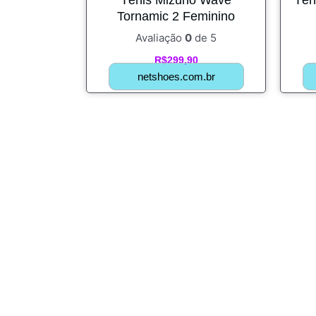
Tornamic 2 Feminino
Avaliação
0
de 5
R$
299,90
netshoes.com.br