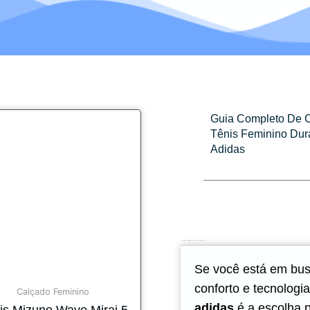
Guia Completo De 
Tênis Feminino Du
Adidas
Descrição
Informação adicional
Avaliações (0)
Se você está em bus
conforto e tecnologi
Calçado Feminino
adidas
é a escolha p
is Mizuno Wave Mirai 5