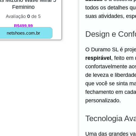
Feminino
todos os detalhes qu
suas atividades, esp
Avaliação
0
de 5
R$
499,99
Design e Conf
netshoes.com.br
O Duramo SL é proj
respirável
, feito em
confortavelmente ao
de leveza e liberdad
que você se sinta mai
fechamento em cadar
personalizado.
Tecnologia Av
Uma das grandes van