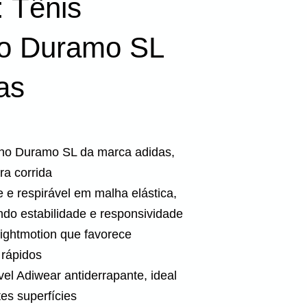
 Tênis
o Duramo SL
as
ino Duramo SL da marca adidas,
ra corrida
 e respirável em malha elástica,
ndo estabilidade e responsividade
Lightmotion que favorece
rápidos
el Adiwear antiderrapante, ideal
tes superfícies