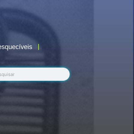
esquecíveis
r
uisar