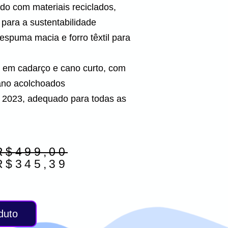
do com materiais reciclados,
 para a sustentabilidade
espuma macia e forro têxtil para
em cadarço e cano curto, com
cano acolchoados
2023, adequado para todas as
O
O
R$
499,00
preço
preço
R$
345,39
original
atual
era:
é:
R$499,00.
R$345,39.
duto