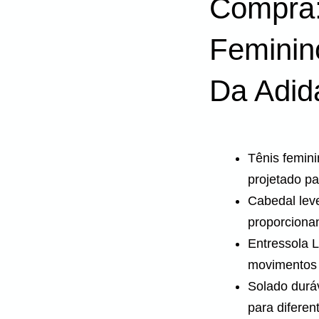
Compra:
Feminin
Da Adid
Tênis femin
projetado pa
Cabedal leve
proporciona
Entressola 
movimentos 
Solado duráv
para diferen