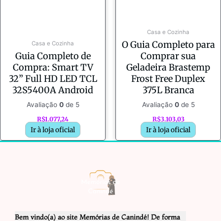
Casa e Cozinha
O Guia Completo para
Casa e Cozinha
Guia Completo de
Comprar sua
Compra: Smart TV
Geladeira Brastemp
32” Full HD LED TCL
Frost Free Duplex
32S5400A Android
375L Branca
Avaliação
0
de 5
Avaliação
0
de 5
R$
1.077,24
R$
3.103,03
Ir à loja oficial
Ir à loja oficial
Bem vindo(a) ao site Memórias de Canindé! De forma