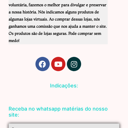
voluntária, fazemos o melhor para divulgar e preservar
a nossa história. Nós indicamos alguns produtos de
algumas lojas virtuais. Ao comprar dessas lojas, nós
ganhamos uma comissão que nos ajuda a manter o site.
Os produtos são de lojas seguras. Pode comprar sem
medo!
F
Y
I
a
o
n
c
u
s
e
t
t
Indicações:
b
u
a
o
b
g
o
e
r
Receba no whatsapp matérias do nosso
k
a
site:
m
Nome