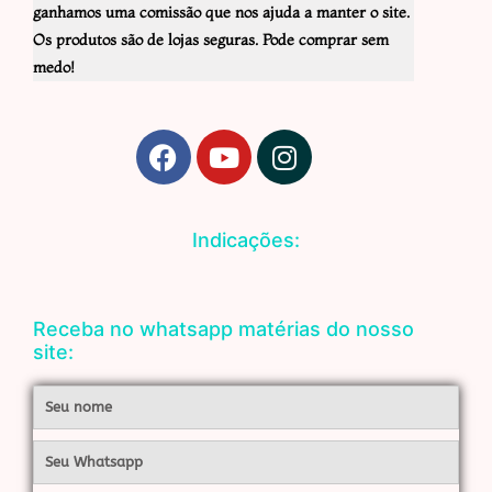
ganhamos uma comissão que nos ajuda a manter o site.
Os produtos são de lojas seguras. Pode comprar sem
medo!
F
Y
I
a
o
n
c
u
s
e
t
t
Indicações:
b
u
a
o
b
g
o
e
r
Receba no whatsapp matérias do nosso
k
a
site:
m
Nome
Whatsapp