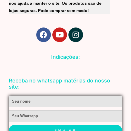
nos ajuda a manter o site. Os produtos são de
lojas seguras. Pode comprar sem medo!
F
Y
I
a
o
n
c
u
s
e
t
t
Indicações:
b
u
a
o
b
g
o
e
r
Receba no whatsapp matérias do nosso
k
a
site:
m
Nome
Whatsapp
ENVIAR