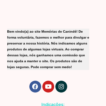
Bem vindo(a) ao site Memórias de Canindé! De
forma voluntária, fazemos o melhor para divulgar e
preservar a nossa história. Nós indicamos alguns
produtos de algumas lojas virtuais. Ao comprar
dessas lojas, nós ganhamos uma comissão que
nos ajuda a manter o site. Os produtos são de
lojas seguras. Pode comprar sem medo!
F
Y
I
a
o
n
c
u
s
e
t
t
Indicações: