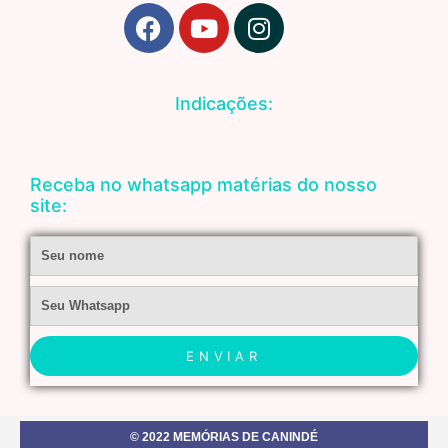
F
Y
I
a
o
n
c
u
s
e
t
t
Indicações:
b
u
a
o
b
g
o
e
r
Receba no whatsapp matérias do nosso
k
a
site:
m
Nome
Whatsapp
ENVIAR
© 2022 MEMÓRIAS DE CANINDÉ