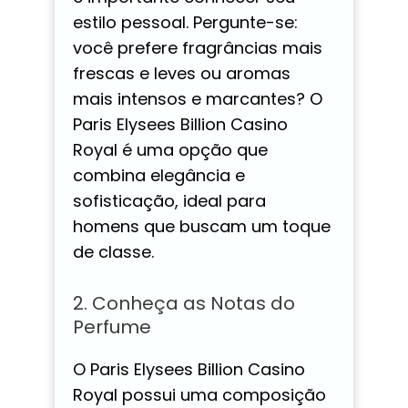
estilo pessoal. Pergunte-se:
você prefere fragrâncias mais
frescas e leves ou aromas
mais intensos e marcantes? O
Paris Elysees Billion Casino
Royal é uma opção que
combina elegância e
sofisticação, ideal para
homens que buscam um toque
de classe.
2. Conheça as Notas do
Perfume
O Paris Elysees Billion Casino
Royal possui uma composição