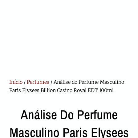
Início
/
Perfumes
/ Análise do Perfume Masculino
Paris Elysees Billion Casino Royal EDT 100ml
Análise Do Perfume
Masculino Paris Elysees