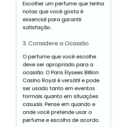
Escolher um perfume que tenha
notas que você gosta é
essencial para garantir
satisfação.
3. Considere a Ocasião
O perfume que você escolhe
deve ser apropriado para a
ocasião. O Paris Elysees Billion
Casino Royal é versátil e pode
ser usado tanto em eventos
formais quanto em situações
casuais. Pense em quando e
onde você pretende usar o
perfume e escolha de acordo.