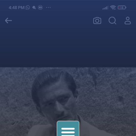
Ir
para
o
conteúdo