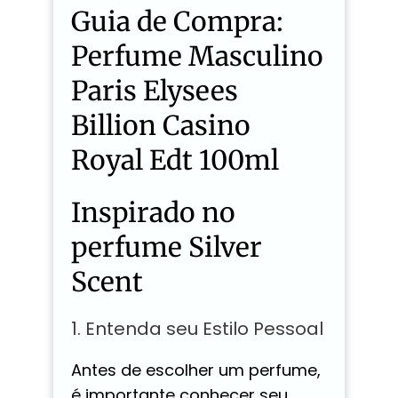
Guia de Compra:
Perfume Masculino
Paris Elysees
Billion Casino
Royal Edt 100ml
Inspirado no
perfume Silver
Scent
1. Entenda seu Estilo Pessoal
Antes de escolher um perfume,
é importante conhecer seu