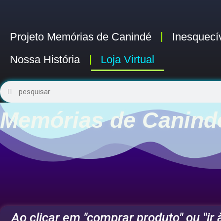
Projeto Memórias de Canindé
Inesquecí
Nossa História
Loja Virtual
Pesquisar
Pesquisar
Memórias de Canind
Ao clicar em "comprar produto" ou "ir à 