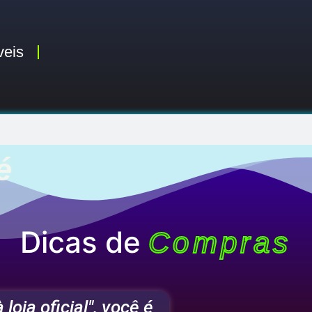
veis
é
Dicas de
Compras
loja oficial", você é