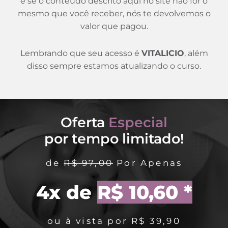
e se o conteúdo descrito aqui no site não for o
mesmo que você receber, nós te devolvemos o
valor que pagou.
Lembrando que seu acesso é
VITALICIO
, além
disso sempre estamos atualizando o curso.
Oferta
Especial
por tempo limitado!
de
R$ 97,00
Por Apenas
4x de
R$ 10,60 *
ou à vista por R$ 39,90